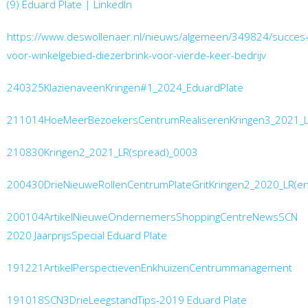
(9) Eduard Plate | LinkedIn
https://www.deswollenaer.nl/nieuws/algemeen/349824/succes
voor-winkelgebied-diezerbrink-voor-vierde-keer-bedrijv
240325KlazienaveenKringen#1_2024_EduardPlate
211014HoeMeerBezoekersCentrumRealiserenKringen3_2021_
210830Kringen2_2021_LR(spread)_0003
200430DrieNieuweRollenCentrumPlateGritKringen2_2020_LR(e
200104ArtikelNieuweOndernemersShoppingCentreNewsSCN
2020 JaarprijsSpecial Eduard Plate
191221ArtikelPerspectievenEnkhuizenCentrummanagement
191018SCN3DrieLeegstandTips-2019 Eduard Plate