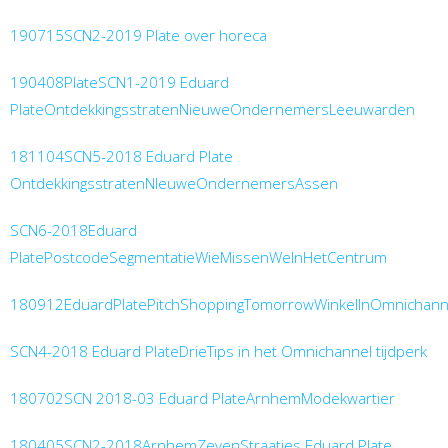
190715SCN2-2019 Plate over horeca
190408PlateSCN1-2019 Eduard
PlateOntdekkingsstratenNieuweOndernemersLeeuwarden
181104SCN5-2018 Eduard Plate
OntdekkingsstratenNIeuweOndernemersAssen
SCN6-2018Eduard
PlatePostcodeSegmentatieWieMissenWeInHetCentrum
180912EduardPlatePitchShoppingTomorrowWinkelInOmnichanne
SCN4-2018 Eduard PlateDrieTips in het Omnichannel tijdperk
180702SCN 2018-03 Eduard PlateArnhemModekwartier
180405SCN2-2018ArnhemZevenStraatjes Eduard Plate