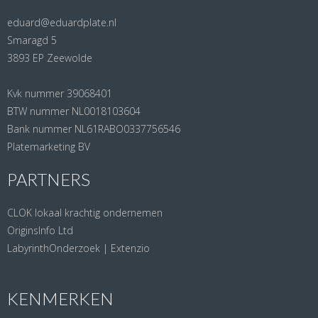
eduard@eduardplate.nl
Smaragd 5
3893 EP Zeewolde
Kvk nummer 39068401
BTW nummer NL0018103604
Bank nummer NL61RABO0337756546
Platemarketing BV
PARTNERS
CLOK lokaal krachtig ondernemen
OriginsInfo Ltd
LabyrinthOnderzoek | Extenzio
KENMERKEN