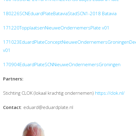
180226SCNEduardPlateBataviaStadSCN1-2018 Batavia
171220TopplaatsenNieuweOndernemersPlate v01
171023EduardPlateConceptNieuweOndernemersGroningenDee
v01
170904EduardPlateSCNNieuweOndernemersGroningen
Partners:
Stichting CLOK (lokaal krachtig ondernemen)
https://clok.nl/
Contact
: eduard@eduardplate.nl