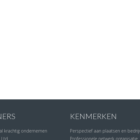
NERS
KENMERKEN
al krachtig ondernemen
Perspectief aan plaatsen en bedrij
 Ltd
Professionele netwerk organisatie