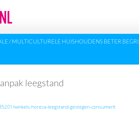
ALE / MULTICULTURELE HUISHOUDENS BETER BEGRI
H
aanpak leegstand
4785201/winkels-horeca-leegstand-gestegen-consument