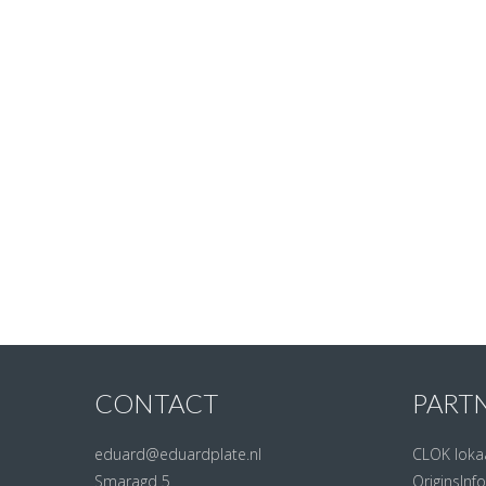
CONTACT
PART
eduard@eduardplate.nl
CLOK loka
Smaragd 5
OriginsInfo